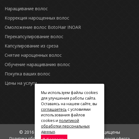
Наращивание волос
Коррекция нарощенных волос
Омоложение волос BotoHair INOAR
Перекапсулирование волос
Капсулирование из среза
Снятие нарощенных волос
Обучение наращиванию волос
Покупка ваших волос
Цены на услуги
Мы используем файлы cookies
для улучшения работы сайта.
Оставаясь на нашем сайте, вы
соглашаетесь
с условиями
использования файлов
cookies и
политикой
обработки персональных
© 2016 |
«Волосы Плюс»
, Все права защищены
данных
.
Политика обработки персональных данных
Публичная оферта