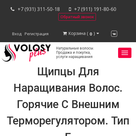
+7 (931) 311-50-18
+7 (911) 191-80-60
Обратный звонок
Корзина (
)
0
Вход
Регистрация
Натуральные волосы.
Нави
Продажа и покупка,
услуги наращивания
Щипцы Для
Наращивания Волос.
Горячие С Внешним
Терморегулятором. Тип