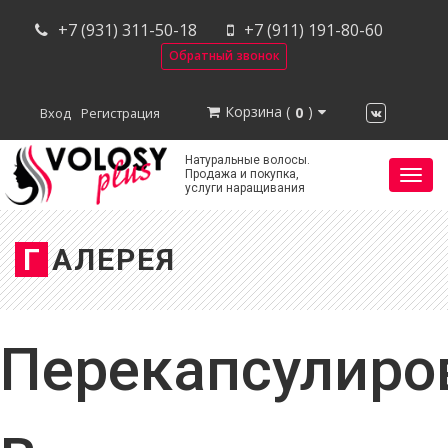
+7 (931) 311-50-18
+7 (911) 191-80-60
Обратный звонок
Корзина (
)
0
Вход
Регистрация
Натуральные волосы.
Нави
Продажа и покупка,
услуги наращивания
Г
А
Л
Е
Р
Е
Я
Перекапсулиро