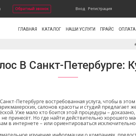
0
Вход
Регистрация
Обратный звонок
ГЛАВНАЯ
КАТАЛОГ
НАШИ УСЛУГИ
ПРАЙС
ОПЛАТА
ос В Санкт-Петербурге: 
анкт-Петербурге востребованная услуга, чтобы в этом 
арикмахерских, салонов красоты и студий предлагает ж
ской. Уже мало кто боится этой процедуры – доказано,
 не принесёт. Но где найти действительно хорошего м
вам в интернете – или ориентироваться исключительно 
имательное изучение информации о компаниях, предост