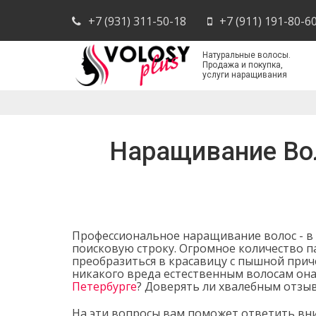
+7 (931) 311-50-18
+7 (911) 191-80-6
Натуральные волосы.
Продажа и покупка,
услуги наращивания
Наращивание Вол
Профессиональное наращивание волос - в С
поисковую строку. Огромное количество п
преобразиться в красавицу с пышной причё
никакого вреда естественным волосам она
Петербурге
? Доверять ли хвалебным отзы
На эти вопросы вам поможет ответить вн