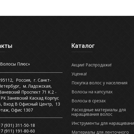
акты
Каталог
«Волосы Плюс»
Акции! Распродажи!
Уценка!
195112
,
Россия
,
г. Санкт-
Покупка волос у населения
Петербург
,
м. Ладожская
,
Волосы на капсулах
Заневский Проспект 71 К.2 -
ТРК Заневский Каскад Корпус
Волосы в срезах
В, Вход В Офисный Центр
,
13
Расходные материалы для
Этаж, Офис 1307
наращивания волос
Инструменты для наращивани
7 (931) 311-50-18
7 (911) 191-80-60
Материалы для ленточного