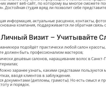
их имеет веб-сайт, по которому вы многое сможете поня
». Достойная студия вряд ли позволит себе представите
я информация, актуальные расценки, контакты, фотогр
снована компания, поддерживается ли обратная связь с
 Личный Визит – Учитывайте 
 маникюра подойдёт практически любой салон красоты, 
ете должен быть профессионализм мастеров;
чески дешёвых салонов, наращивание волос в Санкт-Пе
териалах;
Можно заранее узнать, какими средствами пользуются 
упках, вводя клиентов в заблуждение.
 документами (дипломы, грамоты). Но есть смысл и пр
стоту и порядок.